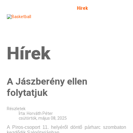
Kezdőlap
Bemutatkozás
Hírek
Galéria
Fórum
SFP
Bejelentkezés
Kapcsolat
Határozat 2026/2
Hírek
A Jászberény ellen
folytatjuk
Részletek
Írta:
Horváth Péter
csütörtök, május 08, 2025
A Piros-csoport 11. helyéről döntő párharc szombaton
kezdődik Salgótarjánban.