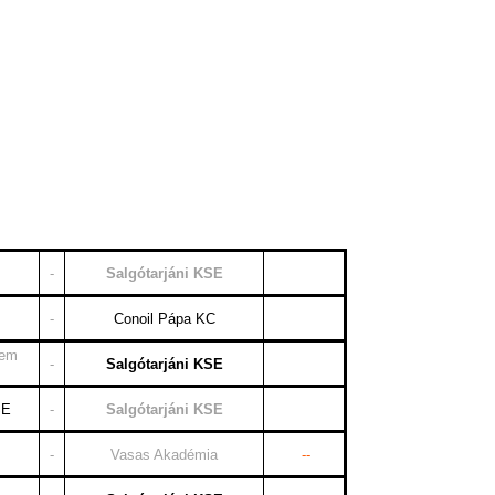
rum
027
-
Salgótarjáni KSE
-
Conoil Pápa KC
tem
-
Salgótarjáni KSE
SE
-
Salgótarjáni KSE
-
Vasas Akadémia
--