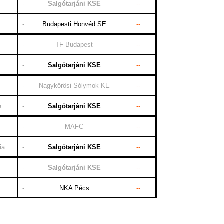
-
Salgótarjáni KSE
--
-
Budapesti Honvéd SE
--
-
TF-Budapest
--
-
Salgótarjáni KSE
--
-
Nagykőrösi Sólymok KE
--
e
-
Salgótarjáni KSE
--
-
MAFC
--
ia
-
Salgótarjáni KSE
--
-
Salgótarjáni KSE
--
-
NKA Pécs
--