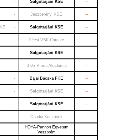
-
Salgótarjáni KSE
--
-
Jászberényi KSE
--
 KE
-
Salgótarjáni KSE
--
-
Pécsi VSK-Cargate
--
-
Salgótarjáni KSE
--
-
BKG Príma Akadémia
--
-
Bajai Bácska FKE
--
-
Salgótarjáni KSE
--
-
Salgótarjáni KSE
--
-
Óbudai Kaszások
--
HOYA-Pannon Egyetem
-
--
Veszprém