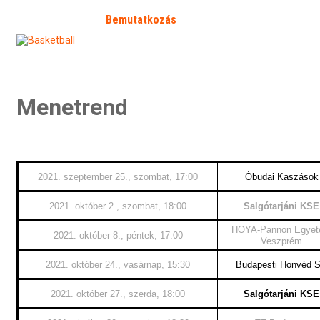
Kezdőlap
Bemutatkozás
Hírek
Galéria
Fó
SFP
Bejelentkezés
Kapcsolat
Határozat 2026/2
Menetrend
2021. szeptember 25., szombat, 17:00
Óbudai Kaszások
2021. október 2., szombat, 18:00
Salgótarjáni KSE
HOYA-Pannon Egye
2021. október 8., péntek, 17:00
Veszprém
2021. október 24., vasárnap, 15:30
Budapesti Honvéd 
2021. október 27., szerda, 18:00
Salgótarjáni KSE